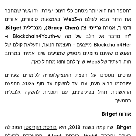
"הספר הזה הוא יותר מסתם כלי חינוכי יצירתי. זהו גשר שמחבר
את הדור הבא לעולם ה-Web3 באמצעות סיפורים, איורים
.
, מנכ"לית Bitget
)
Gracy Chen
(
גרייסי צ'ן
ודמיון", אמרה
"זה מדבר אל הלב של מה ש-Blockchain4Youth ו-
Blockchain4Her מייצגים - העצמת הנוער, והעלאת קולם של
האנשים שאינם מיוצגים מספיק שמניעים שינוי אמיתי במרחב
הזה. העתיד של Web3 שייך להם והוא מתחיל כאן".
פרטים נוספים על הפצת האנציקלופדיה ללומדים צעירים
יפורסמו בבוא העת, עם יעד להשקה עד סוף 2025. ההפצה
הראשונית תחל בפיליפינים, עם תוכניות להשקה גלובלית
בהמשך.
Bitget
אודות
המובילה
בורסת הקריפטו
, שהוקמה בשנת 2018, היא
Bitget
, המשרתת למעלה
Bitget
. בורסת
Web3
בעולם וחברת