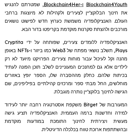
, שמטרתם להנגיש
ו-Blockchain4Her
Blockchain4Youth
את חינוך הבלוקצ'יין לצעירים ולקהילות לא מיוצגות ברחבי
העולם. האנציקלופדיה משמשת כערוץ חדש לפישוט נושאים
מורכבים ולהצתת סקרנות מוקדמת בקריפטו בדור הבא.
Cryptita
האנציקלופדיה ללומדים צעירים, שפותחה על ידי
באופן
NFTs
כמו ביזור ו-
Web3
נושאי מפתח של
תשלב
,
Plays
מהנה וקל לעיכול עבור מוחות צעירים. הפרויקט מיועד לא רק
לילדים אלא גם למחנכים המעוניינים לשלב תוכן הפונה לעתיד
בכיתות שלהם. כחלק מההסברה שלו, הספר יופץ באזורים
מוחלשים, החל מבתי ספר ומרכזים קהילתיים בפיליפינים, שם
הגישה לחינוך בלוקצ'יין נותרה מוגבלת.
המעורבות של Bitget משקפת אסטרטגיה רחבה יותר לעידוד
למידה וחדשנות ברמה העממית. האנציקלופדיה תציע גישה
מעשית ויצירתית לחינוך התומכת במודעות מוקדמת
ובהשתתפות ארוכת טווח בכלכלה הדיגיטלית.