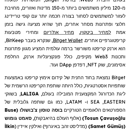
מיליון משתמשים ביותר מ-150 מדינות ואזורים, מחויבת
120
מ-
לעזור למשתמשים לסחור בצורה חכמה יותר עם קופי טריידינג
חלוצי ופתרונות מסחר אחרים, תוך שהיא מציעה גישה
בזמן
ומחירי מטבעות
מחיר את'ריום
,
למחיר ביטקוין
אמת
,
BitKeep
, שנקרא בעבר
Bitget Wallet
קריפטוגרפיים אחרים.
הוא ארנק קריפטו משורשר ברמה עולמית המציע מגוון פתרונות
מקיפים, כולל פונקציונליות ארנק, החלפת
Web3
ותכונות
ועוד.
DApp
, דפדפן
NFT
אסימונים, שוק
נמצאת בחוד החנית של קידום אימוץ קריפטו באמצעות
Bitget
שותפויות אסטרטגיות, כולל היותה שותפת הקריפטו הרשמית של
, בשווקי
LALIGA
ליגת הכדורגל המקצוענית המובילה בעולם,
, כמו גם שותפה גלובלית של
LATAM
ו-
SEA
,
EASTERN
Buse
(
בוסה טוסון צ'בושולו
הספורטאים הלאומיים הטורקיים
סאמט גומוש
(אלוף העולם בהיאבקות),
)
Tosun Çavu
ş
o
ğ
lu
İ
lkin
(מדליסט זהב באיגרוף) ואילקין איידין (
)
Samet Gümü
ş
(