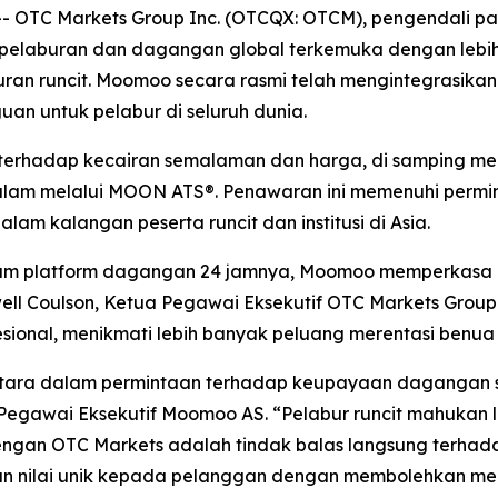
TC Markets Group Inc. (OTCQX: OTCM), pengendali pasara
elaburan dan dagangan global terkemuka dengan lebih 28
n runcit. Moomoo secara rasmi telah mengintegrasikan 
an untuk pelabur di seluruh dunia.
terhadap kecairan semalaman dan harga, di samping me
alam melalui MOON ATS®. Penawaran ini memenuhi permi
am kalangan peserta runcit dan institusi di Asia.
m platform dagangan 24 jamnya, Moomoo memperkasa le
ell Coulson, Ketua Pegawai Eksekutif OTC Markets Grou
sional, menikmati lebih banyak peluang merentasi benua
ketara dalam permintaan terhadap keupayaan dagangan
egawai Eksekutif Moomoo AS. “Pelabur runcit mahukan leb
dengan OTC Markets adalah tindak balas langsung terhad
 nilai unik kepada pelanggan dengan membolehkan mere