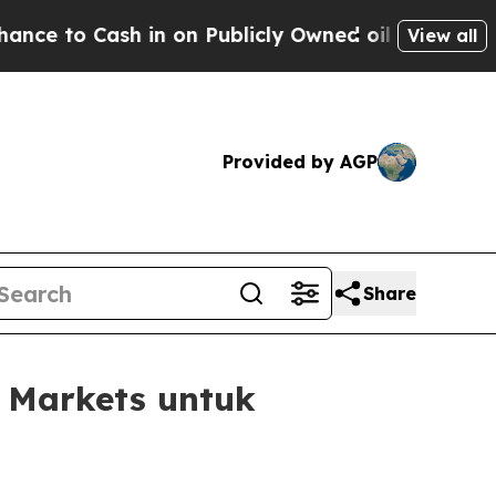
ash in on Publicly Owned oil
Five Questions the
View all
Provided by AGP
Share
Markets untuk