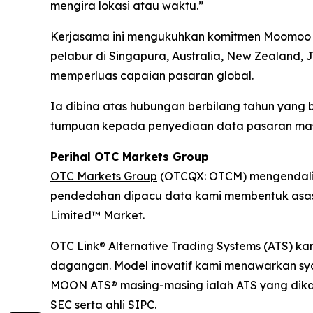
mengira lokasi atau waktu.”
Kerjasama ini mengukuhkan komitmen Moomoo un
pelabur di Singapura, Australia, New Zealand,
memperluas capaian pasaran global.
Ia dibina atas hubungan berbilang tahun yan
tumpuan kepada penyediaan data pasaran masa 
Perihal OTC Markets Group
OTC Markets Group
(OTCQX: OTCM) mengendalika
pendedahan dipacu data kami membentuk asas 
Limited™ Market.
OTC Link® Alternative Trading Systems (ATS) k
dagangan. Model inovatif kami menawarkan sya
MOON ATS® masing-masing ialah ATS yang dikaw
SEC serta ahli SIPC.