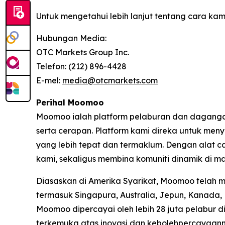
Untuk mengetahui lebih lanjut tentang cara ka
Hubungan Media:
OTC Markets Group Inc.
Telefon: (212) 896-4428
E-mel:
media@otcmarkets.com
Perihal Moomoo
Moomoo ialah platform pelaburan dan daganga
serta cerapan. Platform kami direka untuk me
yang lebih tepat dan termaklum. Dengan alat c
kami, sekaligus membina komuniti dinamik di m
Diasaskan di Amerika Syarikat, Moomoo telah 
termasuk Singapura, Australia, Jepun, Kanada,
Moomoo dipercayai oleh lebih 28 juta pelabur d
terkemuka atas inovasi dan kebolehpercayaann