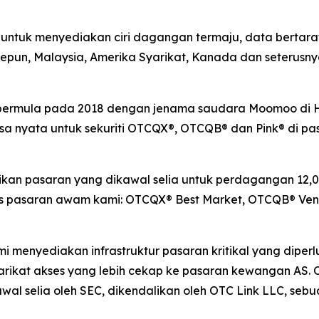
tuk menyediakan ciri dagangan termaju, data bertaraf 
 Jepun, Malaysia, Amerika Syarikat, Kanada dan seterus
g bermula pada 2018 dengan jenama saudara Moomoo di
nyata untuk sekuriti OTCQX®, OTCQB® dan Pink® di pasa
n pasaran yang dikawal selia untuk perdagangan 12,00
pasaran awam kami: OTCQX® Best Market, OTCQB® Ventu
ami menyediakan infrastruktur pasaran kritikal yang dip
rikat akses yang lebih cekap ke pasaran kewangan AS. 
al selia oleh SEC, dikendalikan oleh OTC Link LLC, seb