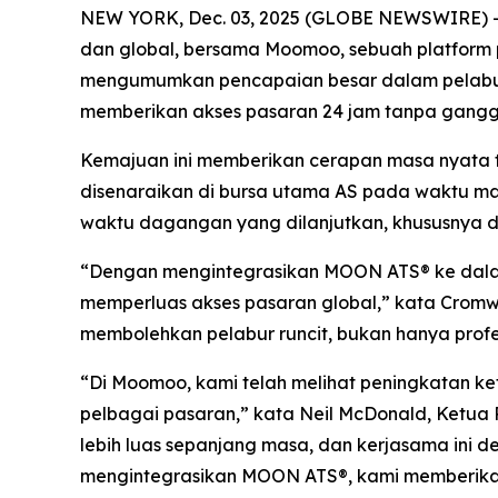
NEW YORK, Dec. 03, 2025 (GLOBE NEWSWIRE) -- O
dan global, bersama Moomoo, sebuah platform p
mengumumkan pencapaian besar dalam pelabura
memberikan akses pasaran 24 jam tanpa ganggu
Kemajuan ini memberikan cerapan masa nyata 
disenaraikan di bursa utama AS pada waktu m
waktu dagangan yang dilanjutkan, khususnya dal
“Dengan mengintegrasikan MOON ATS® ke dala
memperluas akses pasaran global,” kata Cromw
membolehkan pelabur runcit, bukan hanya profe
“Di Moomoo, kami telah melihat peningkatan 
pelbagai pasaran,” kata Neil McDonald, Ketua P
lebih luas sepanjang masa, dan kerjasama ini 
mengintegrasikan MOON ATS®, kami memberikan