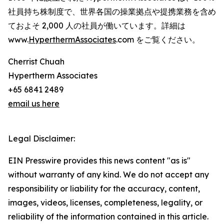
社員持ち株制度で、世界各国の操業拠点や提携業務を含め
ておよそ 2,000 人の社員が働いています。詳細は
www.
HyperthermAssociates
.com をご覧ください。
Cherrist Chuah
Hypertherm Associates
+65 6841 2489
email us here
Legal Disclaimer:
EIN Presswire provides this news content "as is"
without warranty of any kind. We do not accept any
responsibility or liability for the accuracy, content,
images, videos, licenses, completeness, legality, or
reliability of the information contained in this article.