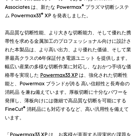
®
Associates は、新たな Powermax
プラズマ切断システ
®
ム Powermax33
XP を発表しました。
高品質な切断性能、より大きな切断能力、そして優れた携
帯性を求める金属加工のプロフェッショナル向けに設計さ
れた本製品は、より高い出力、より優れた価値、そして業
界最高クラスの6年保証付き電源ユニット を提供します。
幅広い産業の多様な切断作業に対応し、なおかつ手頃な価
格帯を実現した
Powermax33 XP
は、強化された切断性
能と、Powermax ブランドが誇る 高い信頼性と長寿命の
消耗品 を兼ね備えています。厚板切断に十分なパワーを
発揮し、薄板向けには微細で高品質な切断を可能にする
®
FineCut
消耗品にも対応するなど、高い汎用性を備えて
います。
「Powermax33 XP は、お客様が直面する現実的な課題を